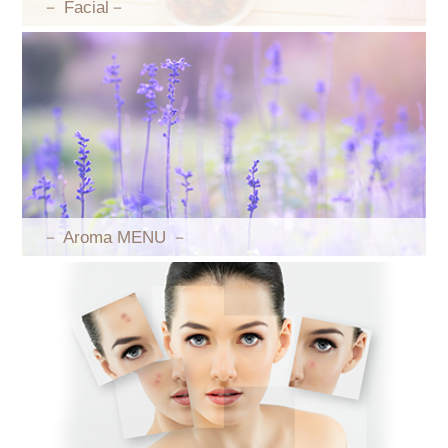
－ Facial－
－ Aroma MENU －