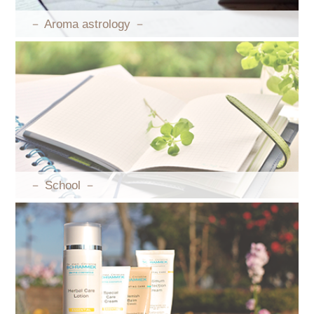
－ Aroma astrology －
－ School －