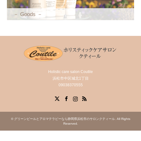
－ Goods －
Holistic care salon Coutile
浜松市中区城北1丁目
09038370555
X
Facebook
Instagram
RSS
©
グリーンピールとアロマテラピーなら静岡県浜松市のサロンクティール
. All Rights
Reserved.