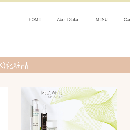
HOME
About Salon
MENU
Co
K)化粧品