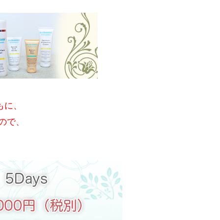
もに、
ので、