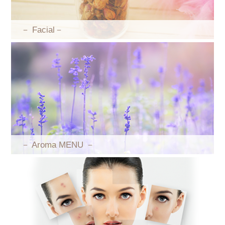
－ Facial－
－ Aroma MENU －