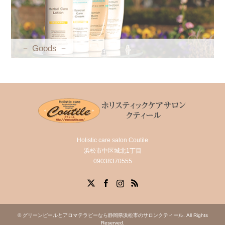
－ Goods －
Holistic care salon Coutile
浜松市中区城北1丁目
09038370555
X
Facebook
Instagram
RSS
©
グリーンピールとアロマテラピーなら静岡県浜松市のサロンクティール
. All Rights
Reserved.