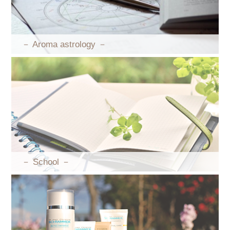
－ Aroma astrology －
－ School －